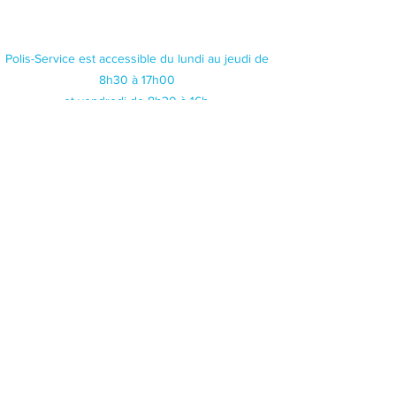
Polis-Service est accessible du lundi au jeudi de
8h30 à 17h00
et vendredi de 8h30 à 16h.
© 2026 Polis Service
Tous droits réservés
Politique de confidentialité & Cookies