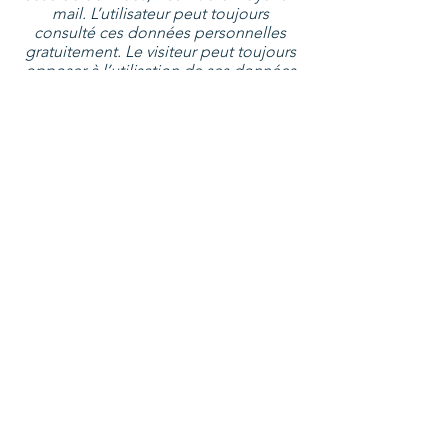
mail. L’utilisateur peut toujours
consulté ces données personnelles
gratuitement. Le visiteur peut toujours
opposer à l’utilisation de ses données
à des fins de marketing direct par
Polis-Service. Des modifications au
Règlement sur la confidentialité sont
toujours possibles, mais seront
communiquées à l’utilisateur via le site.
La version le plus récent – en marche
30 jours après la publication sur notre
site – est toujours trouvé sur
https://www.polisservice.be/privacy?
lang=fr
Avis de non-responsabilité : Polis-
Service BVBA utilise des courriers
électroniques pour échanger des
informations à propos des missions
dont elle est chargée ou dans le cadre
de l'exercice de celles-ci. Le contenu
des courriels de Polis-Service, ainsi que